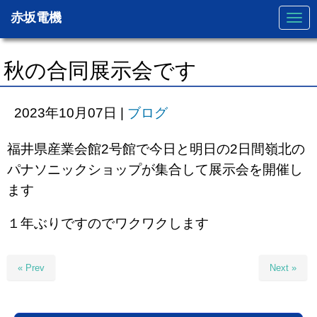
赤坂電機
N
a
v
i
g
秋の合同展示会です
a
t
i
o
2023年10月07日
|
ブログ
n
福井県産業会館2号館で今日と明日の2日間嶺北の
パナソニックショップが集合して展示会を開催し
ます
１年ぶりですのでワクワクします
« Prev
Next »