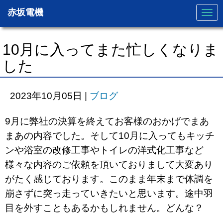
赤坂電機
N
a
v
i
g
10月に入ってまた忙しくなりま
a
t
した
i
o
n
2023年10月05日
|
ブログ
9月に弊社の決算を終えてお客様のおかげでまあ
まあの内容でした。そして10月に入ってもキッチ
ンや浴室の改修工事やトイレの洋式化工事など
様々な内容のご依頼を頂いておりまして大変あり
がたく感じております。このまま年末まで体調を
崩さずに突っ走っていきたいと思います。途中羽
目を外すこともあるかもしれません。どんな？