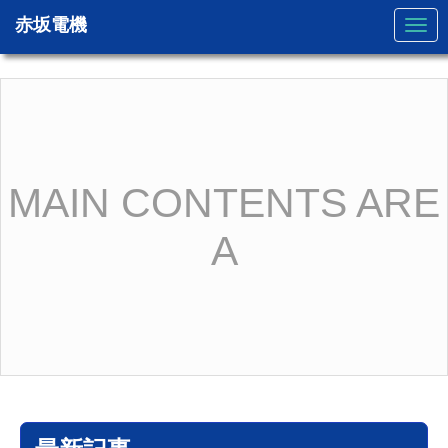
赤坂電機
N
a
v
i
g
a
t
i
o
n
MAIN CONTENTS ARE
A