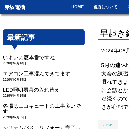
赤坂電機
HOME
当店について
早起き
最新記事
2024年06
いよいよ夏本番ですね
2026年07月10日
5月の連休
大会の練習
エアコン工事混んできてます
2026年05月25日
慣れてきま
LED照明器具の入れ替え
に会議とか
2026年04月15日
だ続くので
冬場はエコキュートの工事多いで
きが心配で
す
2026年02月05日
« Prev
システムバス リフォーム完了し