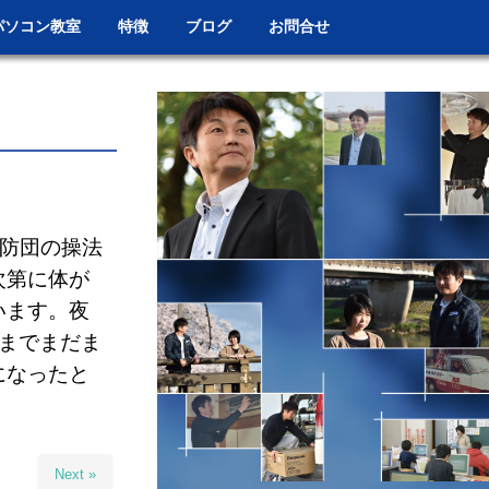
パソコン教室
特徴
ブログ
お問合せ
消防団の操法
次第に体が
います。夜
までまだま
になったと
Next »