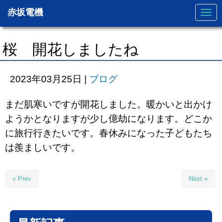
赤坂電機
N
a
v
i
g
桜 開花しましたね
a
t
i
o
2023年03月25日
|
ブログ
n
まだ肌寒いですが開花しました。暖かいと出かけ
ようかとなりますが少し億劫になります。どこか
に旅行行きたいです。春休みになった子どもたち
は羨ましいです。
« Prev
Next »