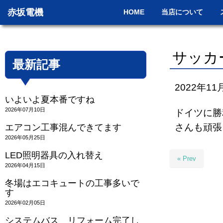
赤坂電機
HOME
当店について
サッカ
最新記事
2022年11
いよいよ夏本番ですね
2026年07月10日
ドイツに勝
さんも頑張
エアコン工事混んできてます
2026年05月25日
LED照明器具の入れ替え
« Prev
2026年04月15日
冬場はエコキュートの工事多いで
す
2026年02月05日
システムバス リフォーム完了し