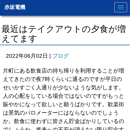
赤坂電機
N
a
v
i
g
最近はテイクアウトの夕食が増
a
t
えてます
i
o
n
2022年06月02日
|
ブログ
片町にある飲食店の持ち帰りを利用することが増
えてきたので夜7時くらいに通るのですが平日の
せいかすごく人通りが少ないような気がします。
人の心配をしている場合ではないのですがもっと
賑やかになって欲しいと願うばかりです。歓楽街
は景気のバロメーターにはならないのでしょう
か。飲食に使わずに皆さん貯金ばかりしているの
でしょうか。将来への不安が消えない限り貯金す