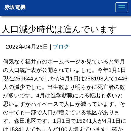
赤坂電機
N
a
v
i
g
人口減少時代は進んでいます
a
t
i
o
2022年04月26日
|
ブログ
n
何気なく福井市のホームページを見ていると毎月
の人口統計表が公開されていました。今年1月1日
現在259644人でしたが4月1日は258198人で1446
人の減少でした。出生数より明らかに死亡者の数
が多いです。4月は進学就職による転出も多いと
思いますがハイペースで人口が減っています。そ
の中でも一部で人口が増えている地区がありま
す。森田地区です。1月1日で15241人が4月1日に
は15341人でちょうど100人増えています。確か