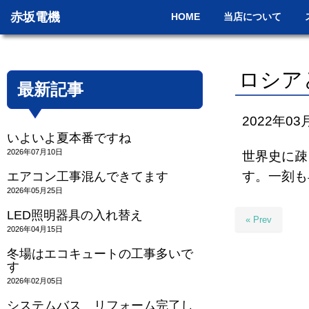
赤坂電機
HOME
当店について
ロシア
最新記事
2022年03
いよいよ夏本番ですね
2026年07月10日
世界史に疎
す。一刻も
エアコン工事混んできてます
2026年05月25日
LED照明器具の入れ替え
« Prev
2026年04月15日
冬場はエコキュートの工事多いで
す
2026年02月05日
システムバス リフォーム完了し