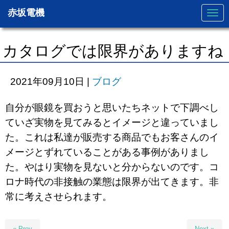
赤坂電機
N
a
v
i
g
カタログでは限界がありますね
a
t
i
o
2021年09月10日
|
ブログ
n
自分が眼鏡を買おうと思いたちネットで下調べし
ていざ実物を見てみるとイメージと違っていまし
た。これは私達が販売する商品でもお客さんのイ
メージとずれていることがある事例がありまし
た。やはり実物を見ないと分からないのです。コ
ロナ時代の非接触の業態は限界が出てきます。非
常に考えさせられます。
« Prev
Next »