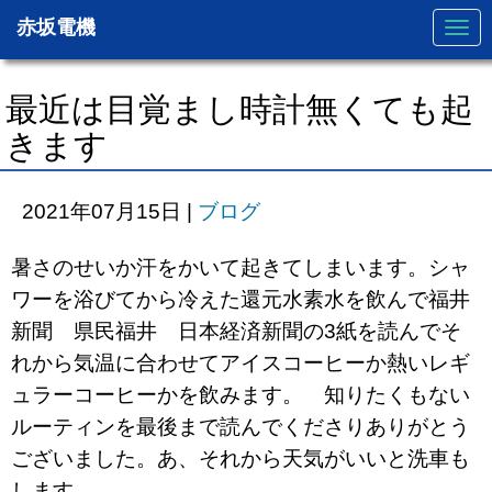
赤坂電機
N
a
v
i
g
最近は目覚まし時計無くても起
a
t
きます
i
o
n
2021年07月15日
|
ブログ
暑さのせいか汗をかいて起きてしまいます。シャ
ワーを浴びてから冷えた還元水素水を飲んで福井
新聞 県民福井 日本経済新聞の3紙を読んでそ
れから気温に合わせてアイスコーヒーか熱いレギ
ュラーコーヒーかを飲みます。 知りたくもない
ルーティンを最後まで読んでくださりありがとう
ございました。あ、それから天気がいいと洗車も
します。