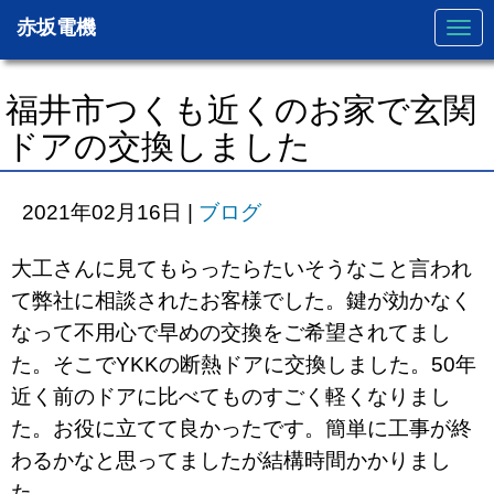
赤坂電機
N
a
v
i
g
福井市つくも近くのお家で玄関
a
t
ドアの交換しました
i
o
n
2021年02月16日
|
ブログ
大工さんに見てもらったらたいそうなこと言われ
て弊社に相談されたお客様でした。鍵が効かなく
なって不用心で早めの交換をご希望されてまし
た。そこでYKKの断熱ドアに交換しました。50年
近く前のドアに比べてものすごく軽くなりまし
た。お役に立てて良かったです。簡単に工事が終
わるかなと思ってましたが結構時間かかりまし
た。