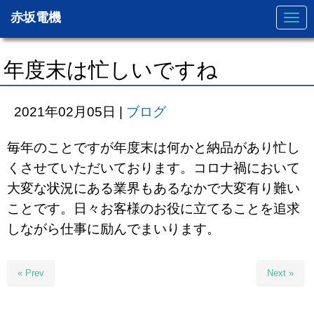
赤坂電機
N
a
v
i
g
年度末は忙しいですね
a
t
i
o
2021年02月05日
|
ブログ
n
毎年のことですが年度末は何かと納品があり忙し
くさせていただいております。コロナ禍において
大変な状況にある業界もあるなかで大変有り難い
ことです。日々お客様のお役に立てることを追求
しながら仕事に励んでまいります。
« Prev
Next »