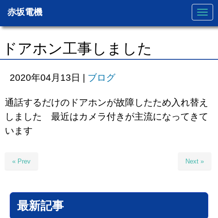
赤坂電機
N
a
v
i
g
ドアホン工事しました
a
t
i
o
2020年04月13日
|
ブログ
n
通話するだけのドアホンが故障したため入れ替え
しました 最近はカメラ付きが主流になってきて
います
« Prev
Next »
最新記事